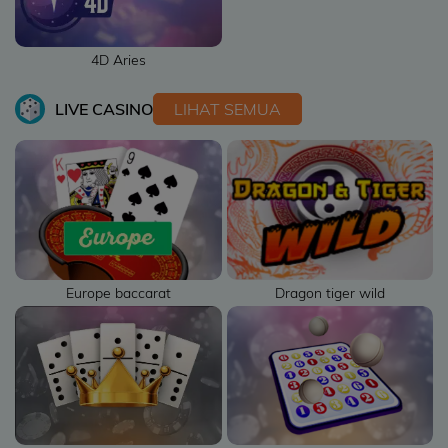
4D Aries
LIVE CASINO
LIHAT SEMUA
Europe baccarat
Dragon tiger wild