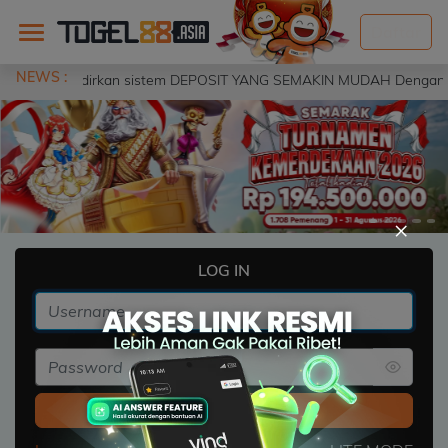
Daftar
NEWS :
dirkan sistem DEPOSIT YANG SEMAKIN MUDAH Dengan FITUR Terbaru, D
BERANDA
DAFTAR
Previous
TOGEL
LIVE
×
CASINO
LOG IN
SLOT
GAMES
ESPORTS
DEPOSIT
HISTORY