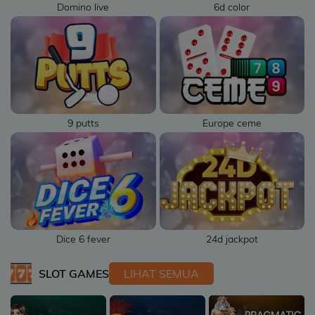
Domino live
6d color
9 putts
Europe ceme
Dice 6 fever
24d jackpot
SLOT GAMES
LIHAT SEMUA