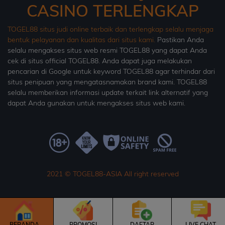
CASINO TERLENGKAP
TOGEL88 situs judi online terbaik dan terlengkap selalu menjaga
bentuk pelayanan dan kualitas dari situs kami.
Pastikan Anda
selalu mengakses situs web resmi TOGEL88 yang dapat Anda
cek di situs official TOGEL88. Anda dapat juga melakukan
pencarian di Google untuk keyword TOGEL88 agar terhindar dari
situs penipuan yang mengatasnamakan brand kami. TOGEL88
selalu memberikan informasi update terkait link alternatif yang
dapat Anda gunakan untuk mengakses situs web kami.
2021 © TOGEL88-ASIA All right reserved
BERANDA
PROMOSI
DAFTAR
LIVE CHAT